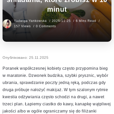
minut
Yadwiga Yankowska
2025-11-25
6 Mins Read
157 Views
0 Comments
Опубліковано: 25.11.2025
Poranek współczesnej kobiety często przypomina bieg
w maratonie. Dzwonek budzika, szybki prysznic, wybór
ubrania, sprawdzanie poczty jedną ręką, podczas gdy
druga próbuje nałożyć makijaż. W tym szalonym rytmie
kwestia odżywiania często schodzi na drugi, a nawet
trzeci plan. Łapiemy ciastko do kawy, kanapkę wątpliwej
jakości albo w ogóle ograniczamy się do filiżanki