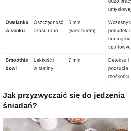
dużo prac
umysłowe
Owsianka
Oszczędność
5 min
Wczesnyc
w słoiku
czasu rano
(wieczorem)
pobudek i
treningów
sportowyc
Smoothie
Lekkość i
7 min
Detoksu i
bowl
witaminy
poczucia
rześkości
Jak przyzwyczaić się do jedzenia
śniadań?