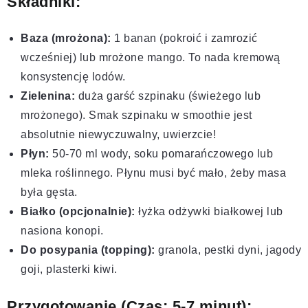
Składniki:
Baza (mrożona):
1 banan (pokroić i zamrozić
wcześniej) lub mrożone mango. To nada kremową
konsystencję lodów.
Zielenina:
duża garść szpinaku (świeżego lub
mrożonego). Smak szpinaku w smoothie jest
absolutnie niewyczuwalny, uwierzcie!
Płyn:
50-70 ml wody, soku pomarańczowego lub
mleka roślinnego. Płynu musi być mało, żeby masa
była gęsta.
Białko (opcjonalnie):
łyżka odżywki białkowej lub
nasiona konopi.
Do posypania (topping):
granola, pestki dyni, jagody
goji, plasterki kiwi.
Przygotowanie (Czas: 5-7 minut):