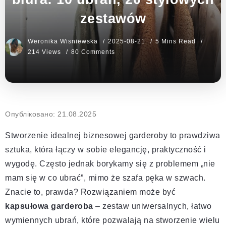
zestawów
Weronika Wisniewska
2025-08-21
5 Mins Read
214 Views
80 Comments
Опубліковано: 21.08.2025
Stworzenie idealnej biznesowej garderoby to prawdziwa
sztuka, która łączy w sobie elegancję, praktyczność i
wygodę. Często jednak borykamy się z problemem „nie
mam się w co ubrać”, mimo że szafa pęka w szwach.
Znacie to, prawda? Rozwiązaniem może być
kapsułowa garderoba
– zestaw uniwersalnych, łatwo
wymiennych ubrań, które pozwalają na stworzenie wielu