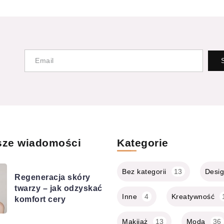
sze wiadomości
Kategorie
Bez kategorii
13
Desi
Regeneracja skóry
twarzy – jak odzyskać
Inne
4
Kreatywność
komfort cery
Makijaż
13
Moda
36