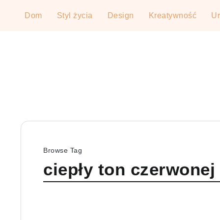
Dom
Styl życia
Design
Kreatywność
U
Browse Tag
ciepły ton czerwone