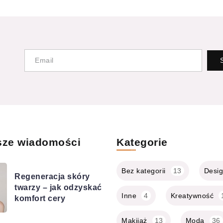
sze wiadomości
Kategorie
Bez kategorii
13
Desi
Regeneracja skóry
twarzy – jak odzyskać
Inne
4
Kreatywność
komfort cery
Makijaż
13
Moda
36