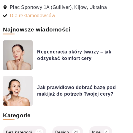
Plac Sportowy 1A (Gulliver), Kijów, Ukraina
Dla reklamodawców
Najnowsze wiadomości
Regeneracja skóry twarzy – jak
odzyskać komfort cery
Jak prawidłowo dobrać bazę pod
makijaż do potrzeb Twojej cery?
Kategorie
Bez kategorii
13
Design
22
Inne
4