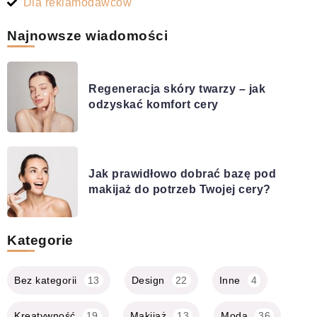
Dla reklamodawców
Najnowsze wiadomości
Regeneracja skóry twarzy – jak
odzyskać komfort cery
Jak prawidłowo dobrać bazę pod
makijaż do potrzeb Twojej cery?
Kategorie
Bez kategorii
13
Design
22
Inne
4
Kreatywność
19
Makijaż
13
Moda
36