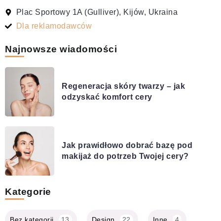
Plac Sportowy 1A (Gulliver), Kijów, Ukraina
Dla reklamodawców
Najnowsze wiadomości
Regeneracja skóry twarzy – jak
odzyskać komfort cery
Jak prawidłowo dobrać bazę pod
makijaż do potrzeb Twojej cery?
Kategorie
Bez kategorii
13
Design
22
Inne
4